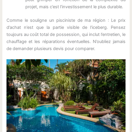
projet, mais c’est l’investissement le plus durable.
Comme le souligne un pisciniste de ma région :
Le prix
d’achat n’est que la partie visible de l’iceberg. Pensez
toujours au coût total de possession, qui inclut l’entretien, le
chauffage et les réparations éventuelles.
N’oubliez jamais
de demander plusieurs devis pour comparer.