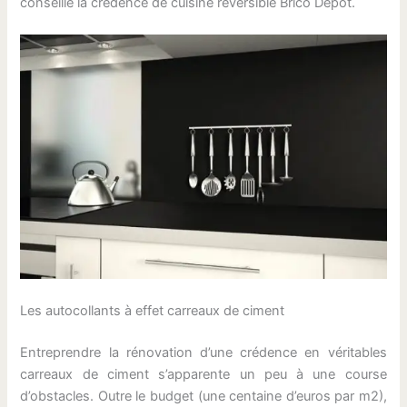
conseille la crédence de cuisine réversible Brico Dépôt.
Les autocollants à effet carreaux de ciment
Entreprendre la rénovation d’une crédence en véritables
carreaux de ciment s’apparente un peu à une course
d’obstacles. Outre le budget (une centaine d’euros par m2),