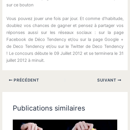
sur ce bouton
Vous pouvez jouer une fois par jour. Et comme d’habitude,
doublez vos chances de gagner et pensez à partager vos
réponses aussi sur les réseaux sociaux : sur la page
Facebook de Déco Tendency et/ou sur la page Google +
de Deco Tendency et/ou sur le Twitter de Deco Tendency
! Le concours débute le 09 Juillet 2012 et se terminera le 31
juillet 2012 à minuit.
PRÉCÉDENT
SUIVANT
Publications similaires