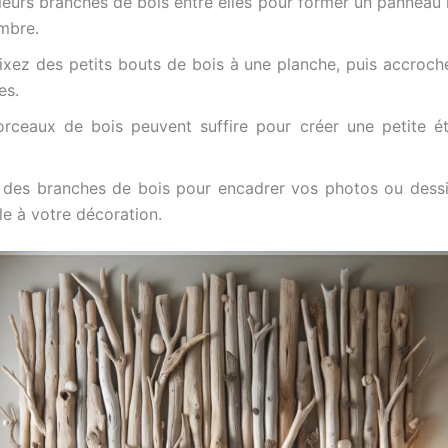
ieurs branches de bois entre elles pour former un panneau m
mbre.
ixez des petits bouts de bois à une planche, puis accroche
es.
ceaux de bois peuvent suffire pour créer une petite éta
z des branches de bois pour encadrer vos photos ou dessins
e à votre décoration.