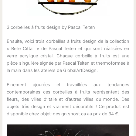
3 corbeilles à fruits design by Pascal Teiten
Ensuite, voici trois corbeilles à fruits design de la collection
« Belle Città » de Pascal Teiten et qui sont réalisées en
verre acrylique cristal. Chaque corbeille à fruits est une
pièce singulière signée par Pascal Teiten et thermoformée à
la main dans les ateliers de GlobalArtDesign.
Finement ajourées et travaillées aux tendances
contemporaines ces corbeilles à fruits représentent des
fleurs, des villes d’Italie et d’autres villes du monde. Des
objets très design et vraiment décoratifs ! Ce produit est
disponible chez objet-design.shost.ca au prix de 34 €.