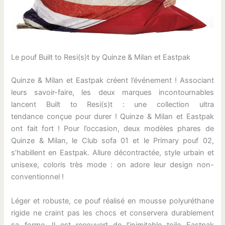
Le pouf Built to Resi(s)t by Quinze & Milan et Eastpak
Quinze & Milan et Eastpak créent l’événement ! Associant
leurs savoir-faire, les deux marques incontournables
lancent Built to Resi(s)t : une collection ultra
tendance conçue pour durer ! Quinze & Milan et Eastpak
ont fait fort ! Pour l’occasion, deux modèles phares de
Quinze & Milan, le Club sofa 01 et le Primary pouf 02,
s’habillent en Eastpak. Allure décontractée, style urbain et
unisexe, coloris très mode : on adore leur design non-
conventionnel !
Léger et robuste, ce pouf réalisé en mousse polyuréthane
rigide ne craint pas les chocs et conservera durablement
sa forme. Il est recouvert de l’inimitable toile Eastpak