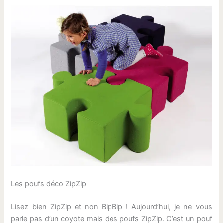
Les poufs déco ZipZip
Lisez bien ZipZip et non BipBip ! Aujourd’hui, je ne vous
parle pas d’un coyote mais des poufs ZipZip. C’est un pouf