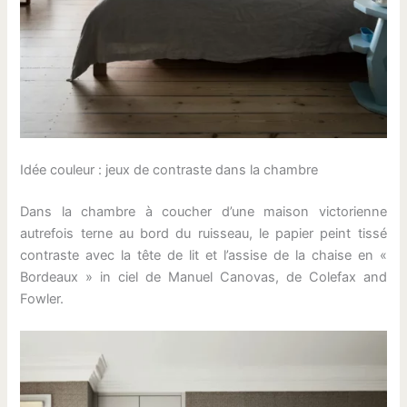
Idée couleur : jeux de contraste dans la chambre
Dans la chambre à coucher d’une maison victorienne
autrefois terne au bord du ruisseau, le papier peint tissé
contraste avec la tête de lit et l’assise de la chaise en «
Bordeaux » in ciel de Manuel Canovas, de Colefax and
Fowler.