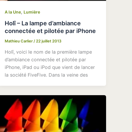
,
A la Une
Lumière
Holî – La lampe d’ambiance
connectée et pilotée par iPhone
Mathieu Carlier
/
22 juillet 2013
Holî, voici le nom de la première lampe
d’ambiance connectée et pilotée par
iPhone, iPad ou iPod que vient de lancer
la société FiveFive. Dans la veine des