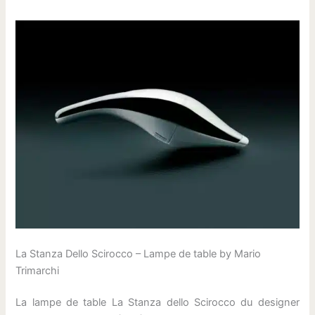
La Stanza Dello Scirocco – Lampe de table by Mario
Trimarchi
La lampe de table La Stanza dello Scirocco du designer