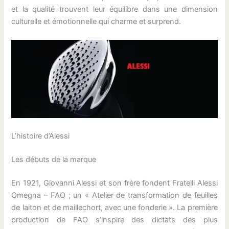
et la qualité trouvent leur équilibre dans une dimension
culturelle et émotionnelle qui charme et surprend.
L’histoire d’Alessi
Les débuts de la marque
En 1921, Giovanni Alessi et son frère fondent Fratelli Alessi
Omegna – FAO ; un « Atelier de transformation de feuilles
de laiton et de maillechort, avec une fonderie ». La première
production de FAO s’inspire des dictats des plus