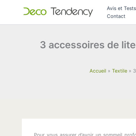
Aller
Avis et Tests
au
Contact
contenu
3 accessoires de lit
Accueil
Textile
3
Pour vous assurer d’avoir un sommeil profond